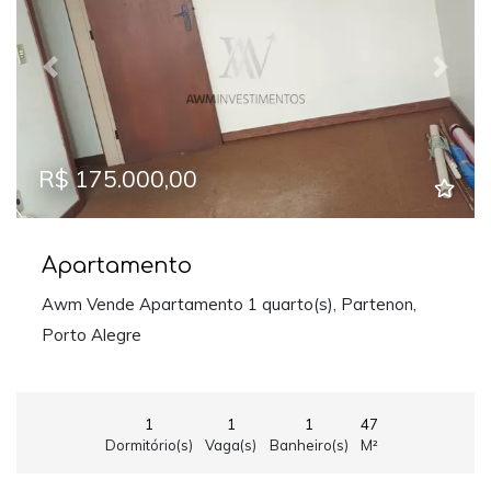
Previous
Next
R$ 175.000,00
Apartamento
Awm Vende Apartamento 1 quarto(s), Partenon,
Porto Alegre
1
1
1
47
Dormitório(s)
Vaga(s)
Banheiro(s)
M²