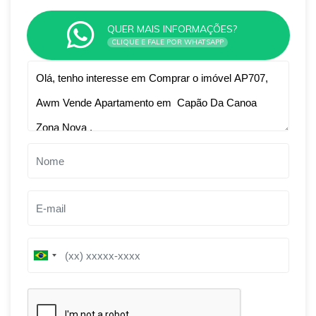
QUER MAIS INFORMAÇÕES?
CLIQUE E FALE POR WHATSAPP
Qual o melhor dia e horário pra você?
B
B
r
r
a
a
z
z
i
i
l