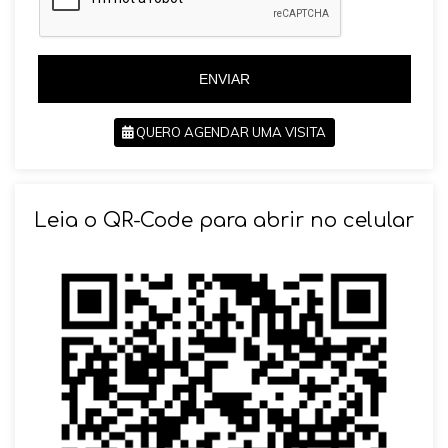
l
+
+
5
5
5
5
ENVIAR
QUERO AGENDAR UMA VISITA
SOLICITAR AGENDAMENTO
Leia o QR-Code para abrir no celular
VOLTAR