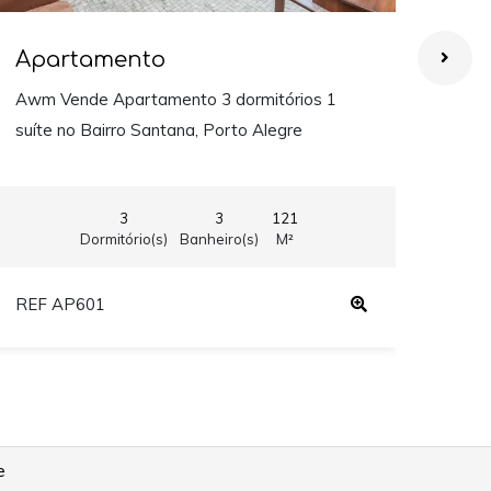
Apartamento
Ap
Awm Vende Apartamento 3 dormitórios 1
Awm 
suíte no Bairro Santana, Porto Alegre
suít
3
3
121
Dormitório(s)
Banheiro(s)
M²
REF AP601
REF
e