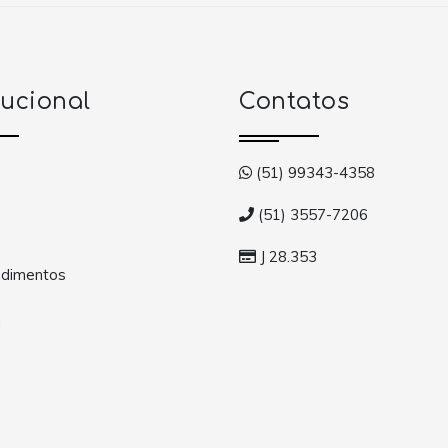
tucional
Contatos
(51) 99343-4358
(51) 3557-7206
J 28.353
dimentos
a