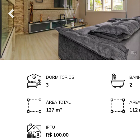
DORMITÓRIOS
BANH
3
2
ÁREA TOTAL
ÁREA
127 m²
112 
IPTU
R$ 100,00