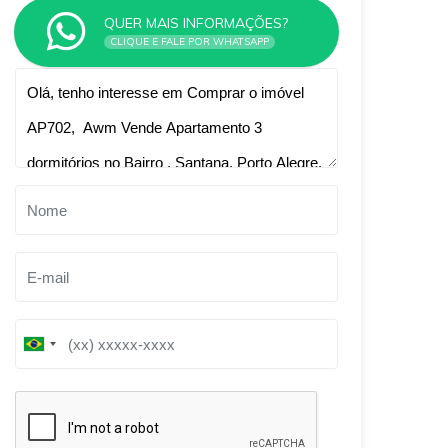
QUER MAIS INFORMAÇÕES?
CLIQUE E FALE POR WHATSAPP
Qual o melhor dia e horário pra você?
B
B
r
r
a
a
z
z
i
i
l
l
+