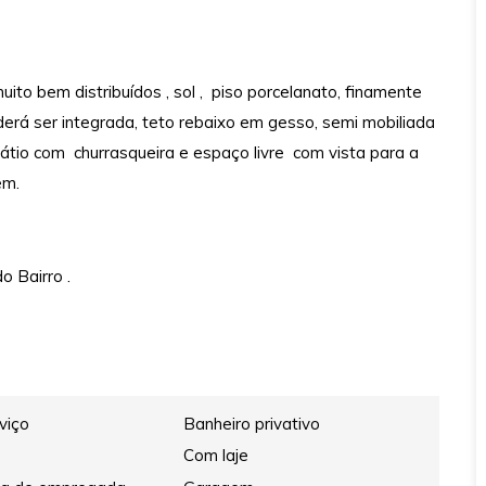
ito bem distribuídos , sol , piso porcelanato, finamente
á ser integrada, teto rebaixo em gesso, semi mobiliada
pátio com churrasqueira e espaço livre com vista para a
gem.
o Bairro .
viço
Banheiro privativo
Com laje