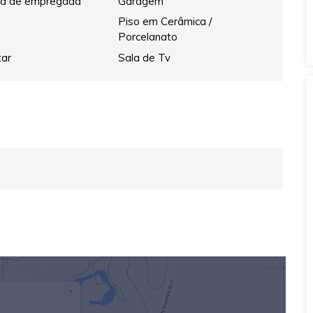
a de empregada
Garagem
Piso em Cerâmica /
Porcelanato
tar
Sala de Tv