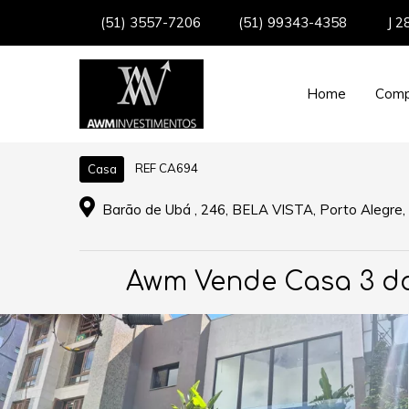
(51) 3557-7206
(51) 99343-4358
J 2
Home
Comp
REF CA694
Casa
Barão de Ubá , 246, BELA VISTA, Porto Alegre, 
Awm Vende Casa 3 dorm