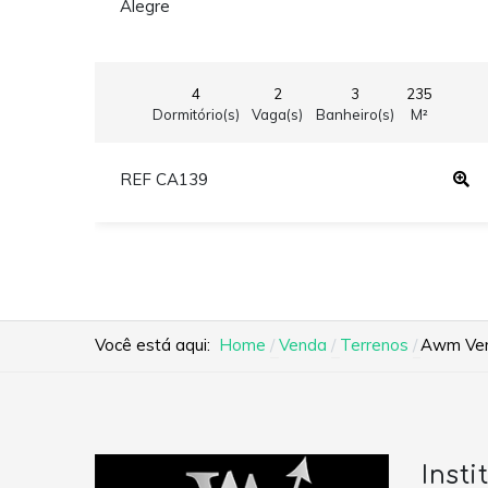
Alegre
4
2
3
235
Dormitório(s)
Vaga(s)
Banheiro(s)
M²
REF CA139
Você está aqui:
Home
Venda
Terrenos
Awm Vend
Insti