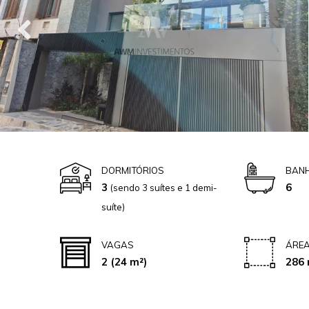
DORMITÓRIOS
BANH
3
6
(sendo 3 suítes e 1 demi-
suíte)
VAGAS
ÁREA
2
(24 m²)
286 