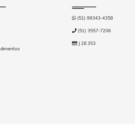
(51) 99343-4358
(51) 3557-7206
J 28.353
dimentos
a
s os direitos reservados.