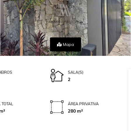
Mapa
EIROS
SALA(S)
2
 TOTAL
ÁREA PRIVATIVA
m²
280 m²