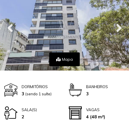
Mapa
DORMITÓRIOS
BANHEIROS
3
3
(sendo 1 suíte)
SALA(S)
VAGAS
2
4
(48 m²)