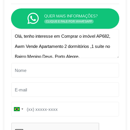
QUER MAIS INFORMAÇÕES?
CLIQUE E FALE POR WHATSAPP
Qual o melhor dia e horário pra você?
B
B
r
r
a
a
z
z
i