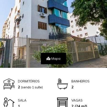
Mapa
DORMITÓRIOS
BANHEIROS
2
2
(sendo 1 suíte)
SALA
VAGAS
1
2
(24 m²)