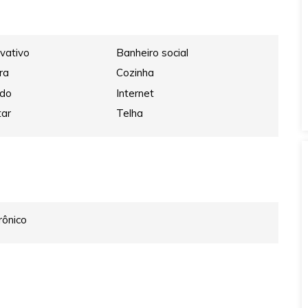
ivativo
Banheiro social
ra
Cozinha
ado
Internet
tar
Telha
rônico