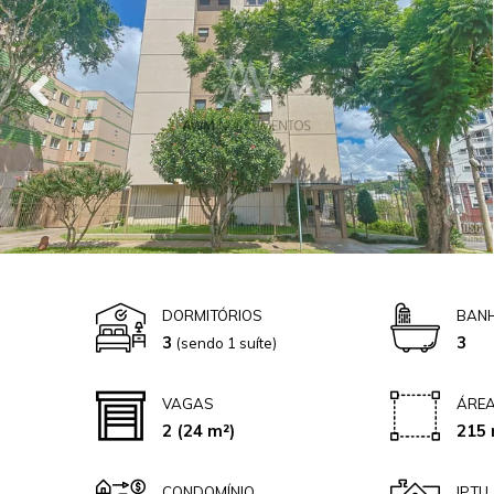
DORMITÓRIOS
BANH
3
3
(sendo 1 suíte)
VAGAS
ÁREA
2
(24 m²)
215 
CONDOMÍNIO
IPTU