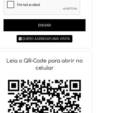
i
l
l
+
+
5
5
5
5
ENVIAR
QUERO AGENDAR UMA VISITA
SOLICITAR AGENDAMENTO
Leia o QR-Code para abrir no
celular
VOLTAR