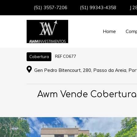
(51) 3557-7206
(51) 99343-4358
J 2
Home
Comp
REF CO677
Cobertura
Gen Pedro Bitencourt, 280, Passo da Areia, Port
Awm Vende Cobertura 3