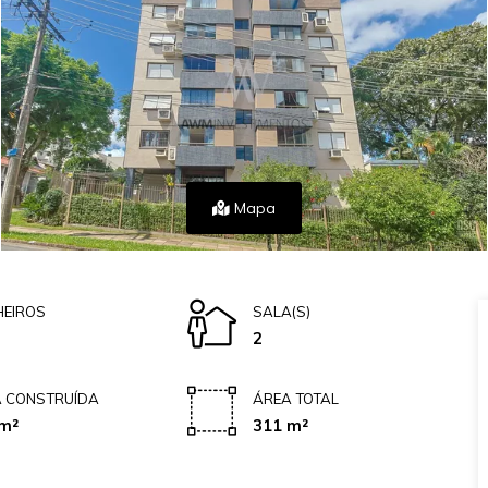
Mapa
EIROS
SALA(S)
2
 CONSTRUÍDA
ÁREA TOTAL
m²
311 m²