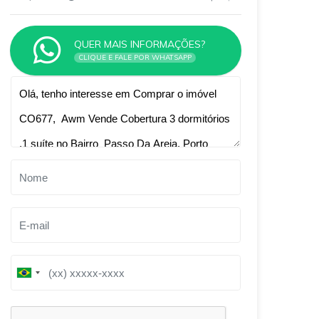
QUER MAIS INFORMAÇÕES?
CLIQUE E FALE POR WHATSAPP
Qual o melhor dia e horário pra você?
B
B
r
r
a
a
z
z
i