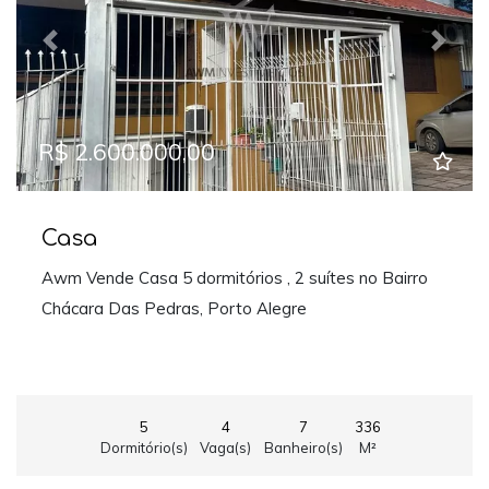
Previous
Next
R$ 2.600.000,00
Casa
Awm Vende Casa 5 dormitórios , 2 suítes no Bairro
Chácara Das Pedras, Porto Alegre
5
4
7
336
Dormitório(s)
Vaga(s)
Banheiro(s)
M²