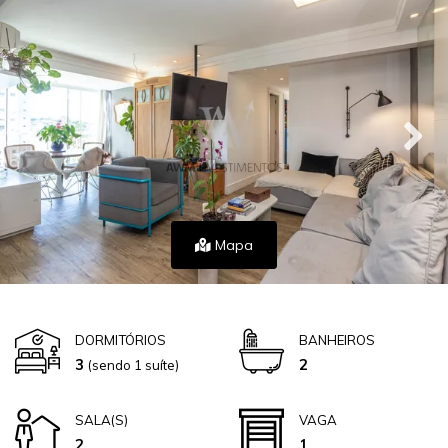
Mapa
DORMITÓRIOS
BANHEIROS
3
2
(sendo 1 suíte)
SALA(S)
VAGA
2
1