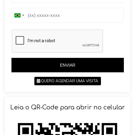
B
B
r
r
a
a
z
z
i
i
l
l
+
+
5
5
5
5
ENVIAR
QUERO AGENDAR UMA VISITA
SOLICITAR AGENDAMENTO
Leia o QR-Code para abrir no celular
VOLTAR