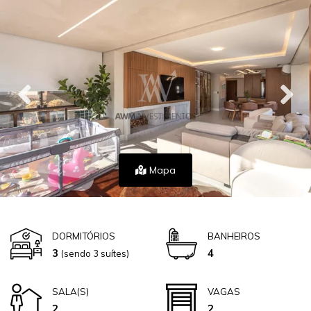
Mapa
DORMITÓRIOS
BANHEIROS
3
4
(sendo 3 suítes)
SALA(S)
VAGAS
2
2