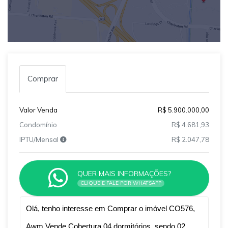
Comprar
Valor Venda
R$ 5.900.000,00
Condomínio
R$ 4.681,93
IPTU/Mensal
R$ 2.047,78
QUER MAIS INFORMAÇÕES?
CLIQUE E FALE POR WHATSAPP
Qual o melhor dia e horário pra você?