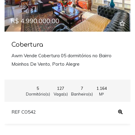
R$ 4.990.000,00
Cobertura
Awm Vende Cobertura 05 dormitórios no Bairro
Moinhos De Vento, Porto Alegre
5
127
7
1.164
Dormitório(s)
Vaga(s)
Banheiro(s)
M²
REF CO542