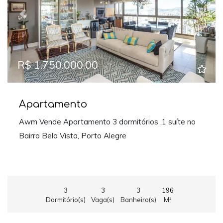
Previous
Next
R$ 1.750.000,00
Apartamento
Awm Vende Apartamento 3 dormitórios ,1 suíte no
Bairro Bela Vista, Porto Alegre
3
3
3
196
Dormitório(s)
Vaga(s)
Banheiro(s)
M²