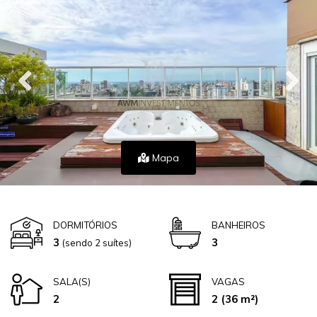
Mapa
DORMITÓRIOS
BANHEIROS
3
3
(sendo 2 suítes)
SALA(S)
VAGAS
2
2
(36 m²)