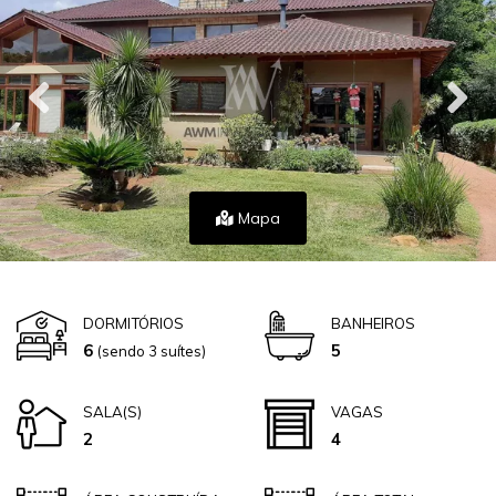
Mapa
DORMITÓRIOS
BANHEIROS
6
5
(sendo 3 suítes)
SALA(S)
VAGAS
2
4