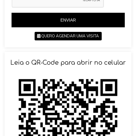
+
5
5
5
5
ENVIAR
QUERO AGENDAR UMA VISITA
SOLICITAR AGENDAMENTO
Leia o QR-Code para abrir no celular
VOLTAR