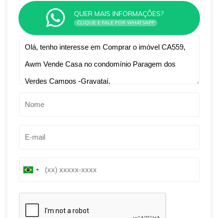
QUER MAIS INFORMAÇÕES?
CLIQUE E FALE POR WHATSAPP
Qual o melhor dia e horário pra você?
B
B
r
r
a
a
z
z
i
i
l
l
+