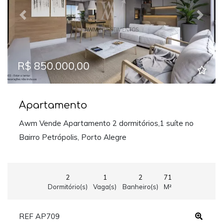
Previous
Next
R$ 850.000,00
Apartamento
Awm Vende Apartamento 2 dormitórios,1 suíte no
Bairro Petrópolis, Porto Alegre
2
1
2
71
Dormitório(s)
Vaga(s)
Banheiro(s)
M²
REF AP709