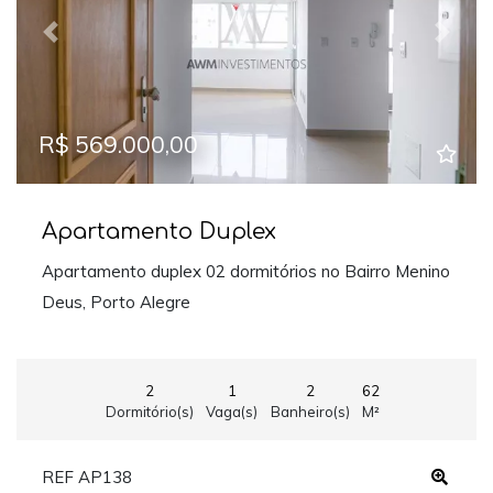
Previous
Next
R$ 569.000,00
Apartamento Duplex
Apartamento duplex 02 dormitórios no Bairro Menino
Deus, Porto Alegre
2
1
2
62
Dormitório(s)
Vaga(s)
Banheiro(s)
M²
REF AP138