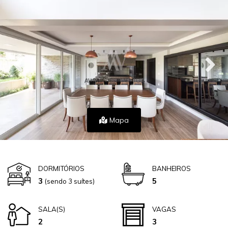
Mapa
DORMITÓRIOS
BANHEIROS
3
5
(sendo 3 suítes)
SALA(S)
VAGAS
2
3