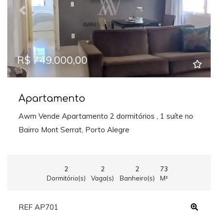
Previous
Next
R$ 749.000,00
Apartamento
Awm Vende Apartamento 2 dormitórios , 1 suíte no
Bairro Mont Serrat, Porto Alegre
2
2
2
73
Dormitório(s)
Vaga(s)
Banheiro(s)
M²
REF AP701