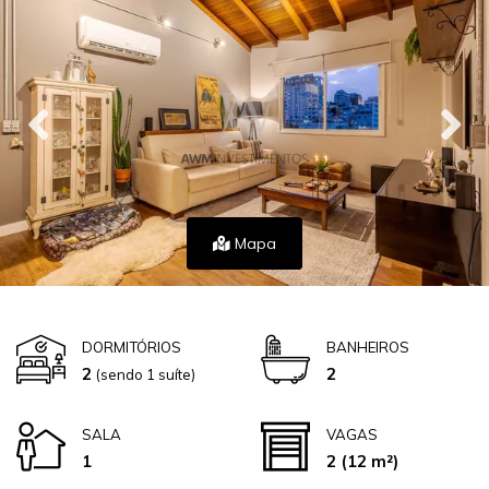
Mapa
DORMITÓRIOS
BANHEIROS
2
2
(sendo 1 suíte)
SALA
VAGAS
1
2
(12 m²)