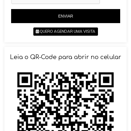
5
5
5
5
ENVIAR
QUERO AGENDAR UMA VISITA
SOLICITAR AGENDAMENTO
Leia o QR-Code para abrir no celular
VOLTAR