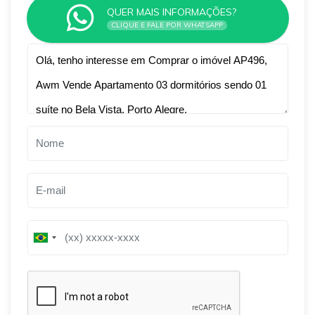
QUER MAIS INFORMAÇÕES?
CLIQUE E FALE POR WHATSAPP
Qual o melhor dia e horário pra você?
B
B
r
r
a
a
z
z
i
i
l
l
+
+