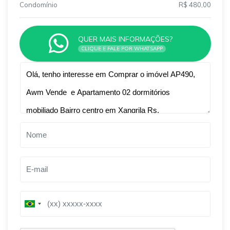
Condomínio
R$ 480,00
QUER MAIS INFORMAÇÕES?
CLIQUE E FALE POR WHATSAPP
Qual o melhor dia e horário pra você?
B
B
r
r
a
a
z