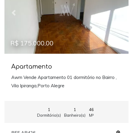
Previous
Next
R$ 175.000,00
Apartamento
Awm Vende Apartamento 01 dormitório no Bairro ,
Vila Ipiranga,Porto Alegre
1
1
46
Dormitório(s)
Banheiro(s)
M²
REF AP426