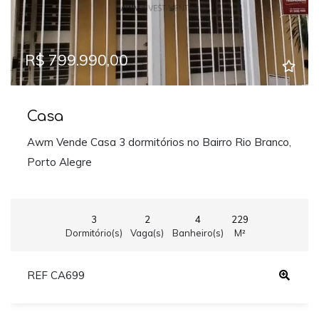
R$ 799.990,00
Casa
Awm Vende Casa 3 dormitórios no Bairro Rio Branco,
Porto Alegre
3
2
4
229
Dormitório(s)
Vaga(s)
Banheiro(s)
M²
REF CA699