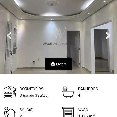
Mapa
DORMITÓRIOS
BANHEIROS
3
4
(sendo 3 suítes)
SALA(S)
VAGA
2
1
(26 m²)