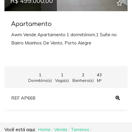
R$ 499.000,00
Apartamento
Awm Vende Apartamento 1 dormitóriom,1 Suíte no
Bairro Moinhos De Vento, Porto Alegre
1
1
2
43
Dormitório(s)
Vaga(s)
Banheiro(s)
M²
REF AP668
Você está aqui:
Home
Venda
Terrenos