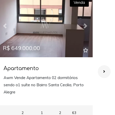
Venda
Previous
Next
Prev
R$ 649.000,00
R$ 
Apartamento
Ap
Awm Vende Apartamento 02 dormitórios
Awm 
sendo o1 suíte no Bairro Santa Cecilia, Porto
Mobil
Alegre
2
1
2
63