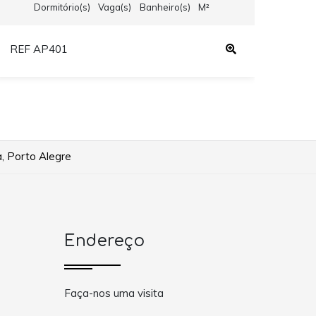
Dormitório(s)
Vaga(s)
Banheiro(s)
M²
REF AP401
REF
, Porto Alegre
Endereço
Faça-nos uma visita