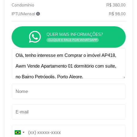
Condomínio
R$ 380,00
IPTU/Mensal
R$ 98,00
QUER MAIS INFORMAÇÕES?
CLIQUE E FALE POR WHATSAPP
Qual o melhor dia e horário pra você?
B
B
r