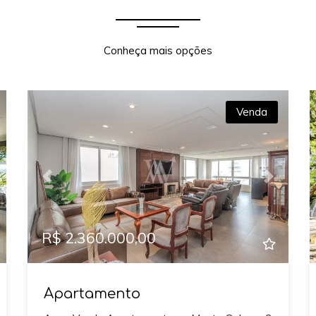
Conheça mais opções
Venda
xt
Previous
Next
R$ 2.360.000,00
Apartamento