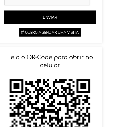
+
5
5
5
5
ENVIAR
QUERO AGENDAR UMA VISITA
SOLICITAR AGENDAMENTO
Leia o QR-Code para abrir no
celular
VOLTAR