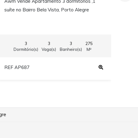
Awm Vende Apartamento 3 dormitórios ,1
Awm 
suíte no Bairro Bela Vista, Porto Alegre
suít
3
3
3
275
Dormitório(s)
Vaga(s)
Banheiro(s)
M²
REF AP687
REF
gre