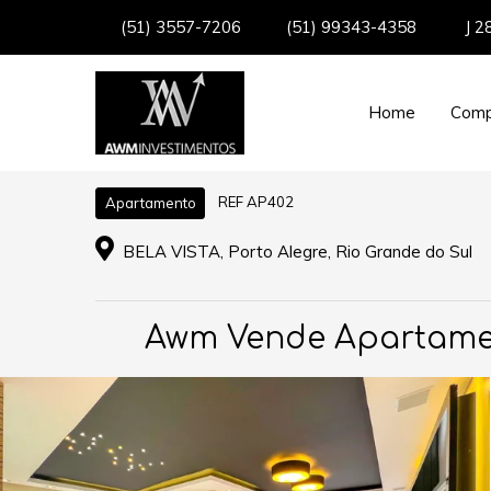
(51) 3557-7206
(51) 99343-4358
J 2
Home
Comp
REF AP402
Apartamento
BELA VISTA, Porto Alegre, Rio Grande do Sul
Awm Vende Apartament