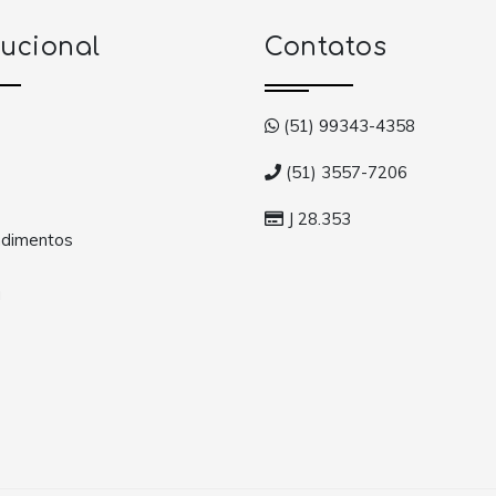
tucional
Contatos
(51) 99343-4358
(51) 3557-7206
J 28.353
dimentos
a