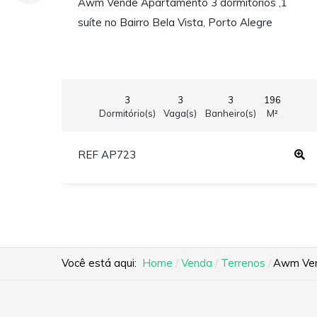
Awm Vende Apartamento 3 dormitórios ,1
suíte no Bairro Bela Vista, Porto Alegre
3
3
3
196
Dormitório(s)
Vaga(s)
Banheiro(s)
M²
REF AP723
Você está aqui:
Home
Venda
Terrenos
Awm Vend