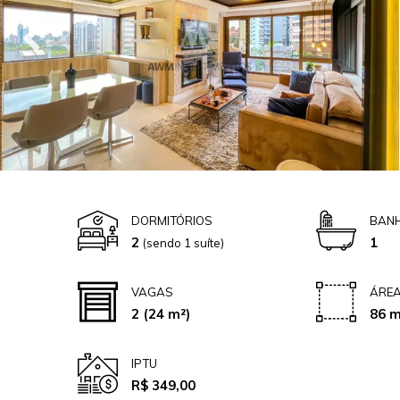
DORMITÓRIOS
BANH
2
1
(sendo 1 suíte)
VAGAS
ÁREA
2
(24 m²)
86 m
IPTU
R$ 349,00