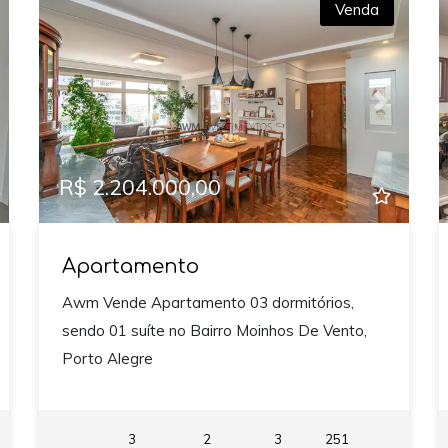
Venda
xt
Previous
Next
R$ 2.204.000,00
Apartamento
Awm Vende Apartamento 03 dormitórios,
sendo 01 suíte no Bairro Moinhos De Vento,
Porto Alegre
3
2
3
251