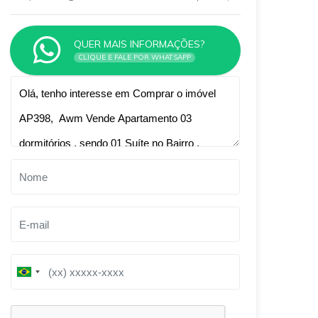
QUER MAIS INFORMAÇÕES?
CLIQUE E FALE POR WHATSAPP
Qual o melhor dia e horário pra você?
B
B
r
r
a
a
z
z
i