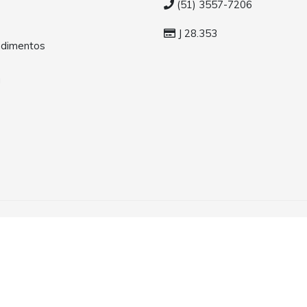
(51) 3557-7206
J 28.353
dimentos
a
s os direitos reservados.