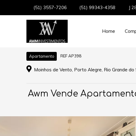
(51) 3557-7206
(51) 99343-4358
J 2
Home
Comp
REF AP398
Apartamento
Moinhos de Vento, Porto Alegre, Rio Grande do 
Awm Vende Apartamento 0