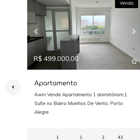
Venda
Previous
Ne
R$ 499.000,00
Apartamento
Awm Vende Apartamento 1 dormitóriom,1
Suíte no Bairro Moinhos De Vento, Porto
Alegre
1
1
2
43