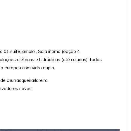
01 suíte, amplo , Sala íntima (opção 4
lações elétricas e hidráulicas (até colunas), todas
o europeu com vidro duplo.
e churrasqueira/lareira.
evadores novos.