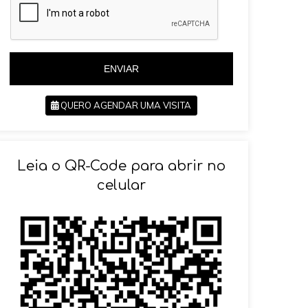
i
l
l
+
+
5
5
5
5
ENVIAR
QUERO AGENDAR UMA VISITA
SOLICITAR AGENDAMENTO
Leia o QR-Code para abrir no
celular
VOLTAR