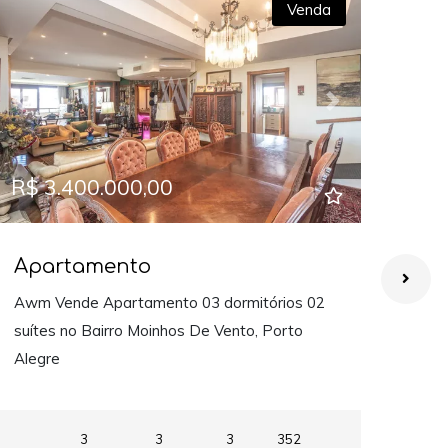
Venda
Previous
Next
Prev
R$ 3.400.000,00
R$ 
Apartamento
Ap
Awm Vende Apartamento 03 dormitórios 02
Awm 
suítes no Bairro Moinhos De Vento, Porto
suít
Alegre
Aleg
3
3
3
352