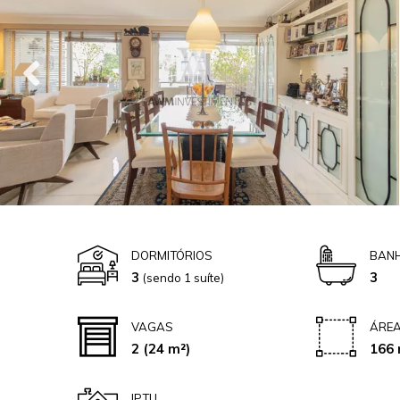
DORMITÓRIOS
BANH
3
3
(sendo 1 suíte)
VAGAS
ÁREA
2
(24 m²)
166 
IPTU