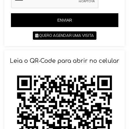
+
+
5
5
5
5
ENVIAR
QUERO AGENDAR UMA VISITA
SOLICITAR AGENDAMENTO
Leia o QR-Code para abrir no celular
VOLTAR