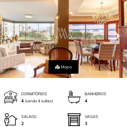
Mapa
DORMITÓRIOS
BANHEIROS
4
4
(sendo 4 suítes)
SALA(S)
VAGAS
2
3