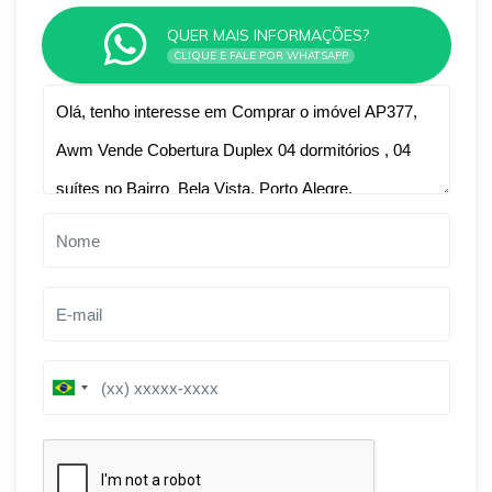
QUER MAIS INFORMAÇÕES?
CLIQUE E FALE POR WHATSAPP
Qual o melhor dia e horário pra você?
B
B
r
r
a
a
z
z
i
i
l
l