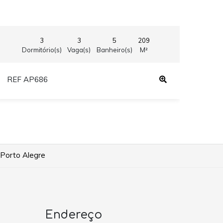
3
3
5
209
Dormitório(s)
Vaga(s)
Banheiro(s)
M²
REF AP686
REF
 Porto Alegre
Endereço