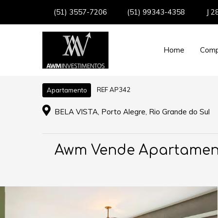
(51) 3557-7206
(51) 99343-4358
J 2
Home
Comp
REF AP342
Apartamento
BELA VISTA, Porto Alegre, Rio Grande do Sul
Awm Vende Apartamento 