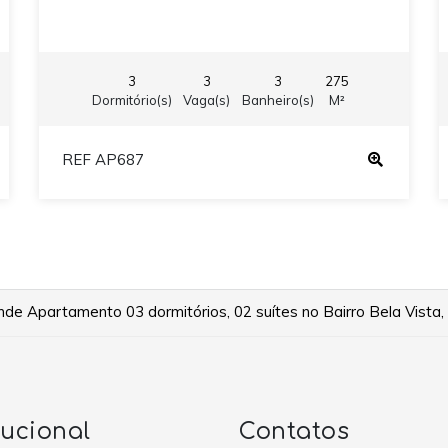
3
3
3
275
Dormitório(s)
Vaga(s)
Banheiro(s)
M²
REF AP687
e Apartamento 03 dormitórios, 02 suítes no Bairro Bela Vista,
tucional
Contatos