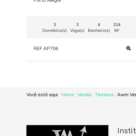
Porto Alegre
3
3
4
314
Dormitório(s)
Vaga(s)
Banheiro(s)
M²
REF AP706
Você está aqui:
Home
Venda
Terrenos
Awm Vend
Insti