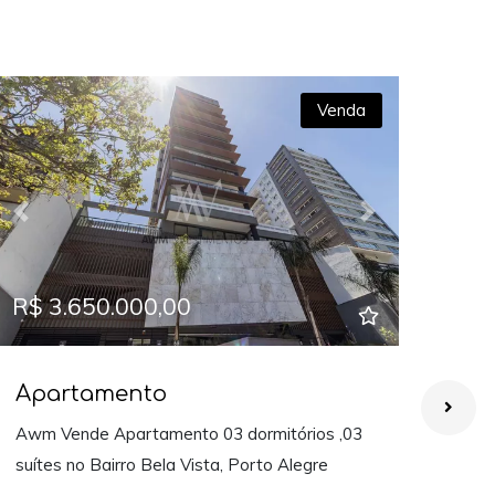
Venda
Previous
Next
Prev
R$ 3.650.000,00
R$ 
Apartamento
Ap
Awm Vende Apartamento 03 dormitórios ,03
Awm 
suítes no Bairro Bela Vista, Porto Alegre
suíte