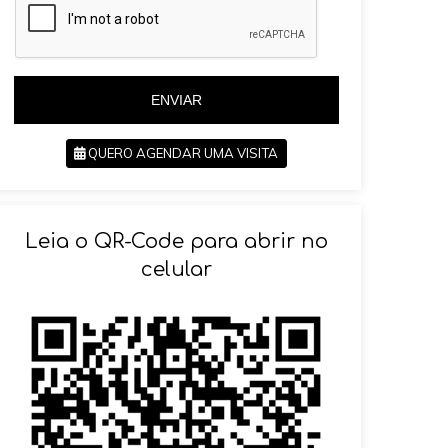
i
l
l
+
+
5
5
5
5
ENVIAR
QUERO AGENDAR UMA VISITA
SOLICITAR AGENDAMENTO
Leia o QR-Code para abrir no
celular
VOLTAR