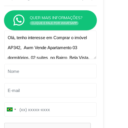
QUER MAIS INFORMAÇÕES?
CLIQUE E FALE POR WHATSAPP
Qual o melhor dia e horário pra você?
B
B
r
r
a
a
z
z
i