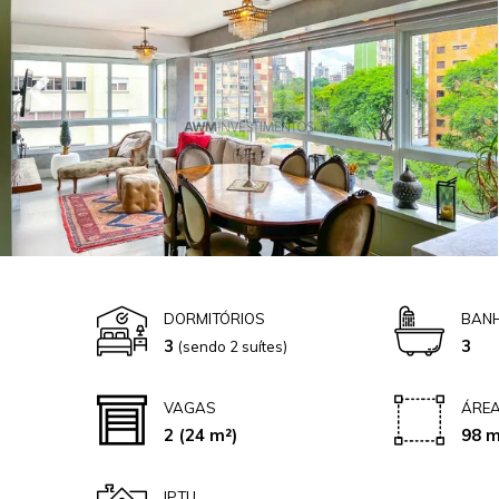
DORMITÓRIOS
BANH
3
3
(sendo 2 suítes)
VAGAS
ÁREA
2
(24 m²)
98 m
IPTU