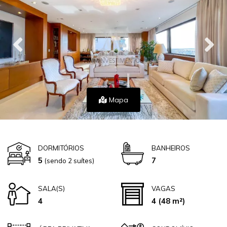
Mapa
DORMITÓRIOS
BANHEIROS
5
7
(sendo 2 suítes)
SALA(S)
VAGAS
4
4
(48 m²)