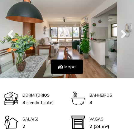
Mapa
DORMITÓRIOS
BANHEIROS
3
3
(sendo 1 suíte)
SALA(S)
VAGAS
2
2
(24 m²)