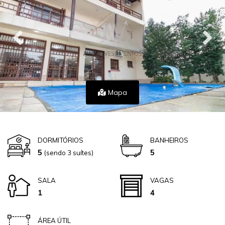
Mapa
DORMITÓRIOS
BANHEIROS
5
5
(sendo 3 suítes)
SALA
VAGAS
1
4
ÁREA ÚTIL