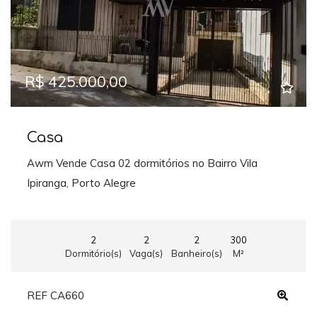
R$ 425.000,00
Casa
Awm Vende Casa 02 dormitórios no Bairro Vila
Ipiranga, Porto Alegre
2
2
2
300
Dormitório(s)
Vaga(s)
Banheiro(s)
M²
REF CA660