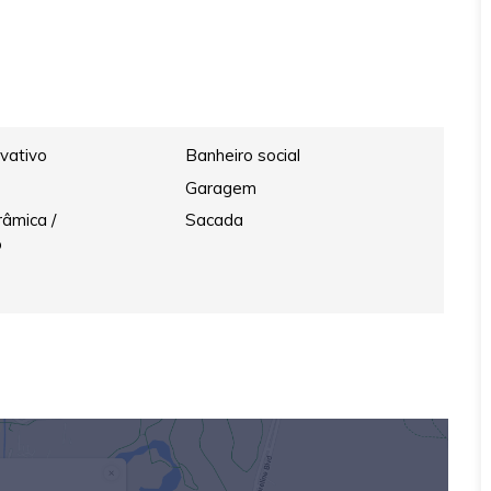
ivativo
Banheiro social
Garagem
âmica /
Sacada
o