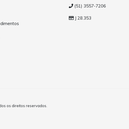
(51) 3557-7206
J 28.353
dimentos
a
s os direitos reservados.