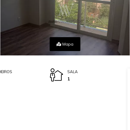
Mapa
EIROS
SALA
1