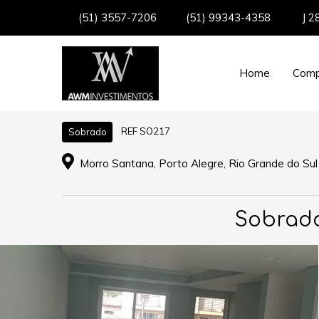
(51) 3557-7206
(51) 99343-4358
J 2
Home
Comp
REF SO217
Sobrado
Morro Santana, Porto Alegre, Rio Grande do Sul
Sobrado 