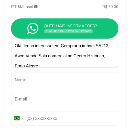
IPTU/Mensal
R$ 70,00
QUER MAIS INFORMAÇÕES?
CLIQUE E FALE POR WHATSAPP
Qual o melhor dia e horário pra você?
B
B
r
r
a