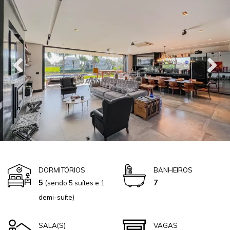
DORMITÓRIOS
BANHEIROS
5
7
(sendo 5 suítes e 1
demi-suíte)
SALA(S)
VAGAS