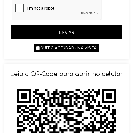
i
i
l
l
+
+
5
5
5
5
ENVIAR
QUERO AGENDAR UMA VISITA
SOLICITAR AGENDAMENTO
Leia o QR-Code para abrir no celular
VOLTAR