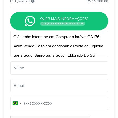
IPTU/Mensal
R$ 15.000,00
QUER MAIS INFORMAÇÕES?
CLIQUE E FALE POR WHATSAPP
Qual o melhor dia e horário pra você?
B
B
r
r
a
a
z
z