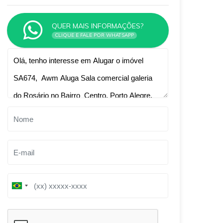
QUER MAIS INFORMAÇÕES?
CLIQUE E FALE POR WHATSAPP
Qual o melhor dia e horário pra você?
B
B
r
r
a
a
z
z
i
i